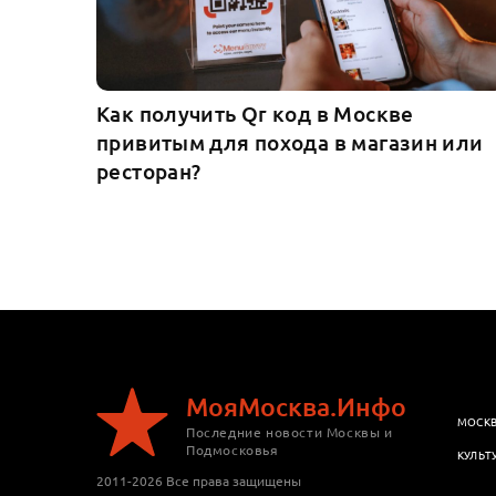
Как получить Qr код в Москве
привитым для похода в магазин или
ресторан?
МояМосква.Инфо
МОСК
Последние новости Москвы и
Подмосковья
КУЛЬТ
2011-2026 Все права защищены