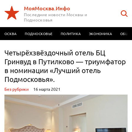
МояМосква.Инфо
Последние новости Москвы и
Подмосковья
МОСКВА
ПОДМОСКОВЬЕ
ПОЛИТИКА
ЭКОНОМИКА
ОБЩЕ
Четырёхзвёздочный отель БЦ
Гринвуд в Путилково — триумфатор
в номинации «Лучший отель
Подмосковья».
Без рубрики
16 марта 2021