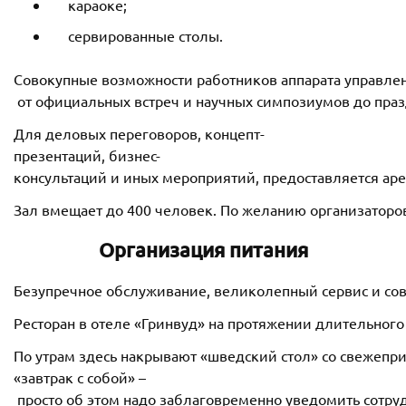
караоке;
сервированные столы.
Совокупные возможности работников аппарата управлен
от официальных встреч и научных симпозиумов до пра
Для деловых переговоров, концепт-
презентаций, бизнес-
консультаций и иных мероприятий, предоставляется ар
Зал вмещает до 400 человек. По желанию организаторов
Организация питания
Безупречное обслуживание, великолепный сервис и со
Ресторан в отеле «Гринвуд» на протяжении длительного
По утрам здесь накрывают «шведский стол» со свежеп
«завтрак с собой» –
просто об этом надо заблаговременно уведомить сотру