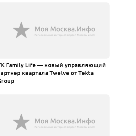
УК Family Life — новый управляющий
партнер квартала Twelve от Tekta
Group