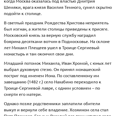
когда Москва оказалась под властью Дмитрия
Шемяки, врага князя Василия Темного, сумел скрытно
подойти к столице.
В светлый праздник Рождества Христова неприятель
был изгнан, а жители столицы приведены к присяге.
Московский князь за верную службу наградил
боярина десятками вотчин в Подмосковье. На склоне
лет Михаил Плещеев ушел в Троице-Сергиевый
монастырь и там окончил свои дни.
Младший потомок Михаила, Иван Хромой, с юных лет
выбрал духовную стезю. Он принял монашеский
постриг под именем Иона. По составленному им
завещанию (1482 г.) село Нахабино переходило к
Троице-Сергиевой лавре, с одним условием – по
смерти его матери.
Однако позже родственники заплатили обители
выкуп и вернули себе владение. Хозяином села стал
Петр Плещеев. Его сын Василий все-таки уступил село