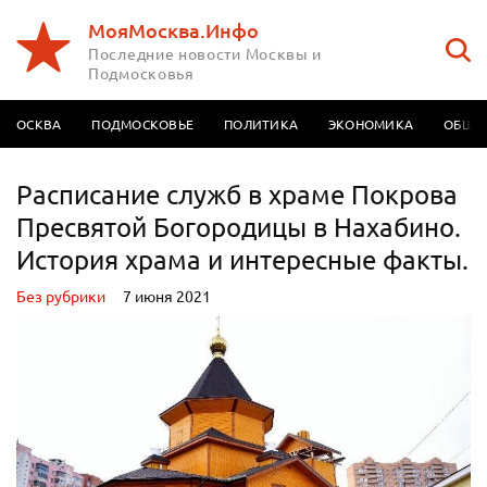
МояМосква.Инфо
Последние новости Москвы и
Подмосковья
МОСКВА
ПОДМОСКОВЬЕ
ПОЛИТИКА
ЭКОНОМИКА
ОБЩЕ
Расписание служб в храме Покрова
Пресвятой Богородицы в Нахабино.
История храма и интересные факты.
Без рубрики
7 июня 2021