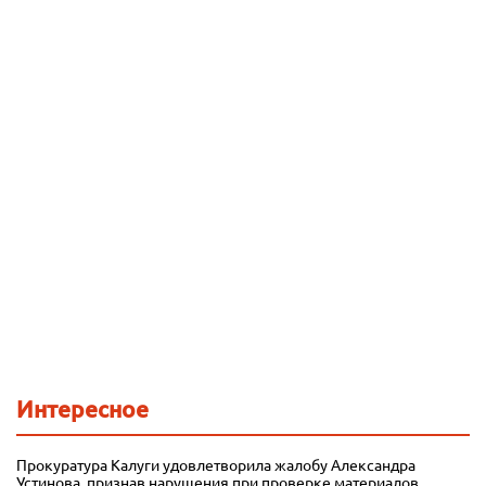
Интересное
Прокуратура Калуги удовлетворила жалобу Александра
Устинова, признав нарушения при проверке материалов