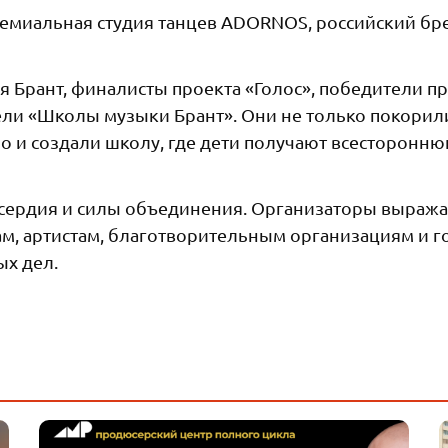
емиальная студия танцев ADORNOS, российский бр
 Брант, финалисты проекта «Голос», победители п
атели «Школы музыки Брант». Они не только покорил
но и создали школу, где дети получают всесторонн
осердия и силы объединения. Организаторы выраж
м, артистам, благотворительным организациям и г
ых дел.