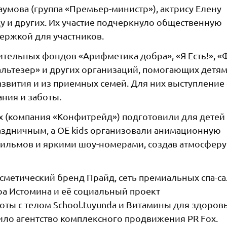
умова (группа «Премьер-министр»), актрису Елену
у и других. Их участие подчеркнуло общественную
ержкой для участников.
рительных фондов «Арифметика добра», «Я Есть!», 
альтезер» и других организаций, помогающих детям
вития и из приемных семей. Для них выступление 
ания и заботы.
x (компания «Конфитрейд») подготовили для детей
аздничным, а OE kids организовали анимационную
ильмов и яркими шоу-номерами, создав атмосферу
сметический бренд Прайд, сеть премиальных спа-с
ира Истомина и её социальный проект
ты с телом School.tuyunda и Витамины для здоровь
ило агентство комплексного продвижения PR Fox.