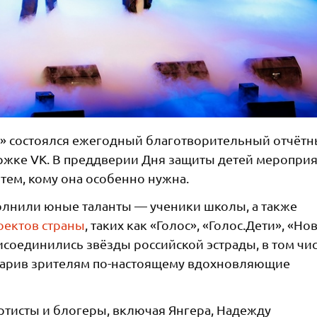
р» состоялся ежегодный благотворительный отчёт
жке VK. В преддверии Дня защиты детей меропри
тем, кому она особенно нужна.
полнили юные таланты — ученики школы, а также
ектов страны
, таких как «Голос», «Голос.Дети», «Но
исоединились звёзды российской эстрады, в том чи
одарив зрителям по-настоящему вдохновляющие
ртисты и блогеры, включая Янгера, Надежду