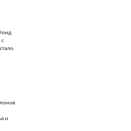
«Фонд
 с
стало
алонов
я и