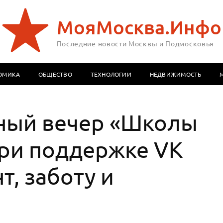
МояМосква.Инфо
Последние новости Москвы и Подмосковья
ОМИКА
ОБЩЕСТВО
ТЕХНОЛОГИИ
НЕДВИЖИМОСТЬ
ный вечер «Школы
при поддержке VK
т, заботу и