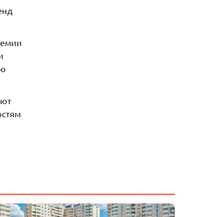
енд
ремии
и
юю
ают
остям