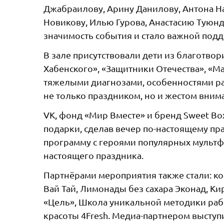
Джабраилову, Арину Данилову, Антона На
Новикову, Илью Гурова, Анастасию Туюнд
значимость события и стало важной подд
В зале присутствовали дети из благотво
Хабенского», «Защитники Отечества», «М
тяжелыми диагнозами, особенностями раз
не только праздником, но и жестом вним
VK, фонд «Мир Вместе» и бренд Sweet Bo
подарки, сделав вечер по-настоящему пр
программу с героями популярных мультф
настоящего праздника.
Партнёрами мероприятия также стали: ко
Вай Тай, Лимонады без сахара Эконад, К
«Цель», Школа уникальной методики рабо
красоты 4Fresh. Медиа-партнером выступ