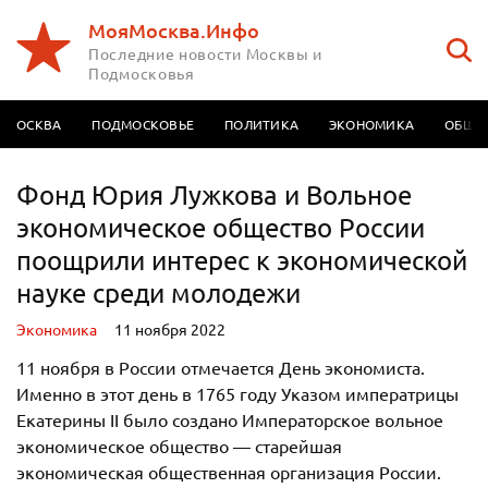
МояМосква.Инфо
Последние новости Москвы и
Подмосковья
МОСКВА
ПОДМОСКОВЬЕ
ПОЛИТИКА
ЭКОНОМИКА
ОБЩЕ
Фонд Юрия Лужкова и Вольное
экономическое общество России
поощрили интерес к экономической
науке среди молодежи
Экономика
11 ноября 2022
11 ноября в России отмечается День экономиста.
Именно в этот день в 1765 году Указом императрицы
Екатерины II было создано Императорское вольное
экономическое общество — старейшая
экономическая общественная организация России.