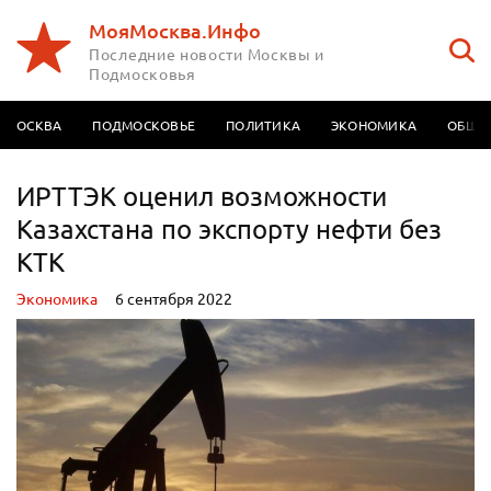
МояМосква.Инфо
Последние новости Москвы и
Подмосковья
МОСКВА
ПОДМОСКОВЬЕ
ПОЛИТИКА
ЭКОНОМИКА
ОБЩЕ
ИРТТЭК оценил возможности
Казахстана по экспорту нефти без
КТК
Экономика
6 сентября 2022