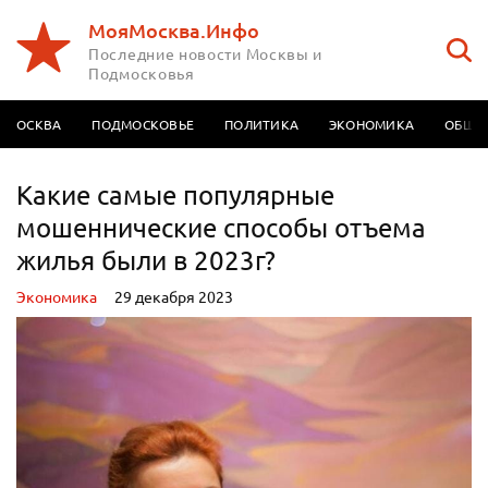
МояМосква.Инфо
Последние новости Москвы и
Подмосковья
МОСКВА
ПОДМОСКОВЬЕ
ПОЛИТИКА
ЭКОНОМИКА
ОБЩЕ
Какие самые популярные
мошеннические способы отъема
жилья были в 2023г?
Экономика
29 декабря 2023