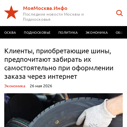
МояМосква.Инфо
Последние новости Москвы и
Подмосковья
МОСКВА
ПОДМОСКОВЬЕ
ПОЛИТИКА
ЭКОНОМИКА
ОБЩЕ
Клиенты, приобретающие шины,
предпочитают забирать их
самостоятельно при оформлении
заказа через интернет
Экономика
26 мая 2026