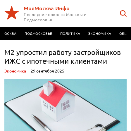
МояМосква.Инфо
Последние новости Москвы и
Подмосковья
МОСКВА
ПОДМОСКОВЬЕ
ПОЛИТИКА
ЭКОНОМИКА
ОБЩЕ
М2 упростил работу застройщиков
ИЖС с ипотечными клиентами
Экономика
29 сентября 2025