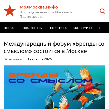
МояМосква.Инфо
Последние новости Москвы и
Подмосковья
МОСКВА
ПОДМОСКОВЬЕ
ПОЛИТИКА
ЭКОНОМИКА
ОБЩЕ
Международный форум «Бренды со
смыслом» состоится в Москве
Экономика
31 октября 2025