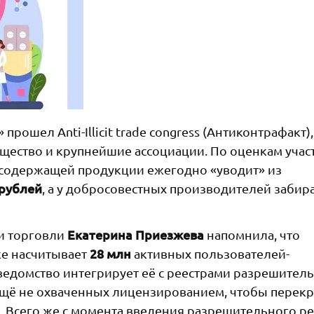
рошел Anti-Illicit trade congress (Антиконтрафакт),
щество и крупнейшие ассоциации. По оценкам учас
нсодержащей продукции ежегодно «уводит» из
 рублей
, а у добросовестных производителей забир
Екатерина Приезжева
и торговли
напомнила, что
28 млн
же насчитывает
активных пользователей-
ведомство интегрирует её с реестрами разрешител
ещё не охваченных лицензированием, чтобы перек
в. Всего же с момента введения разрешительного р