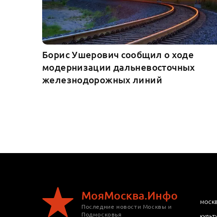
Борис Ушерович сообщил о ходе
модернизации дальневосточных
железнодорожных линий
МояМосква.Инфо
МОСК
Последние новости Москвы и
Подмосковья
КУЛЬТ