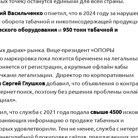
х точек) останутся едиными для всей страны.
ий Васильченко
отметил, что в 2024 году за наруш
 и оборота табачной и никотинсодержащей продукц
еского оборудования
950 тонн табачной и
и
ных дырах» рынка. Вице-президент «ОПОРЫ
о маркировка пока ложится бременем на легальны
лоняется от регистрации, а крупные офлайн-хабы
точками легализации. Директор по корпоративным
я
Сергей Глушков
добавил, что объявления о контр
тернет-поиск, поэтому без решения проблемы онла
нциал».
свыше 4500
л, что служба c 2021 года подала
исков
страняющих информацию о продаже табачных и
орых удовлетворили. Тем не менее, служба с нетер
внесудебной блокировке сайтов, предлагающих это