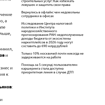
строительных услуг: Как избежать
ловушек и защитить свои права
Вернулись в офлайн: чем недовольны
ючение
сотрудники в офисах
о, а
Исследование Центра налоговой
апе
политики и Института
народохозяйственного
льше,
прогнозирования РАН: недополученные
доходы бюджета от экосистемы
маркетплейсов в 2026 году могут
составить до 690 млрд рублей
омнил,
Только 10% москвичей почти никогда не
ов
и
задерживаются на работе
Помощь за 5 секунд: пользователям
знес и
каршеринга стала доступна
приоритетная линия в случае ДТП
ия к
ьянов
:
ии