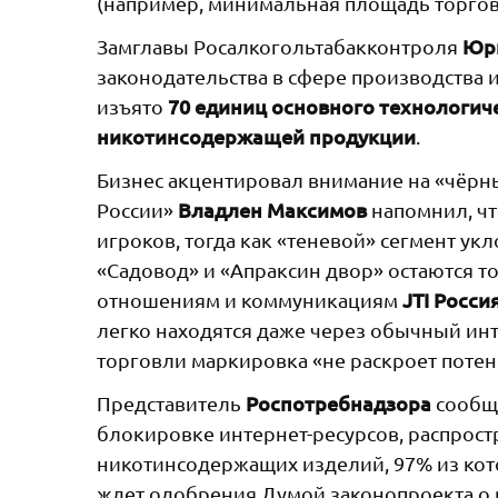
(например, минимальная площадь торговы
Юр
Замглавы Росалкогольтабакконтроля
законодательства в сфере производства
70 единиц основного технологич
изъято
никотинсодержащей продукции
.
Бизнес акцентировал внимание на «чёр
Владлен Максимов
России»
напомнил, чт
игроков, тогда как «теневой» сегмент ук
«Садовод» и «Апраксин двор» остаются 
JTI Росси
отношениям и коммуникациям
легко находятся даже через обычный ин
торговли маркировка «не раскроет поте
Роспотребнадзора
Представитель
сообщи
блокировке интернет-ресурсов, распро
никотинсодержащих изделий, 97% из кот
ждет одобрения Думой законопроекта о 