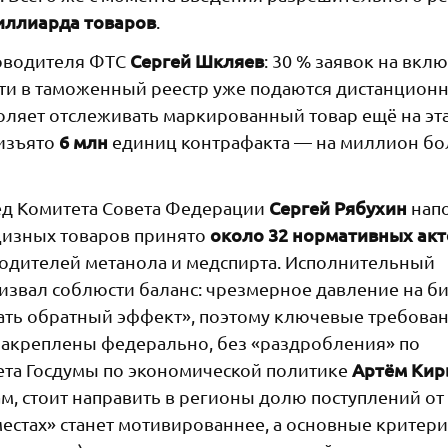
иллиарда товаров
.
Сергей Шкляев
ководителя ФТС
: 30 % заявок на вкл
ти в таможенный реестр уже подаются дистанционн
оляет отслеживать маркированный товар ещё на эт
6 млн
 изъято
единиц контрафакта — на миллион бо
Сергей Рябухин
ед Комитета Совета Федерации
нап
около 32 нормативных акт
кцизных товаров принято
водителей метанола и медспирта. Исполнительный
извал соблюсти баланс: чрезмерное давление на би
ать обратный эффект», поэтому ключевые требован
креплены федерально, без «раздробления» по
Артём Кир
ета Госдумы по экономической политике
м, стоит направить в регионы долю поступлений от
местах» станет мотивированнее, а основные критер