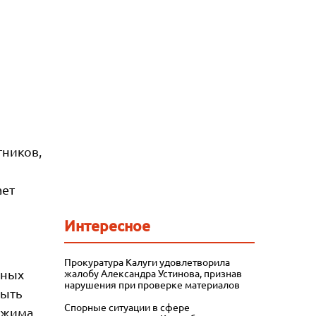
тников,
ает
Интересное
Прокуратура Калуги удовлетворила
ьных
жалобу Александра Устинова, признав
нарушения при проверке материалов
рыть
Спорные ситуации в сфере
ежима