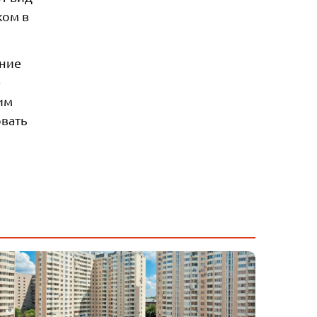
ком в
ение
»
им
овать