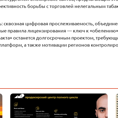
фективность борьбы с торговлей нелегальным таба
ь: сквозная цифровая прослеживаемость, объедин
ьные правила лицензирования — ключ к «обелению
афакта» останется долгосрочным проектом, требующ
-платформ, а также мотивации регионов контролир