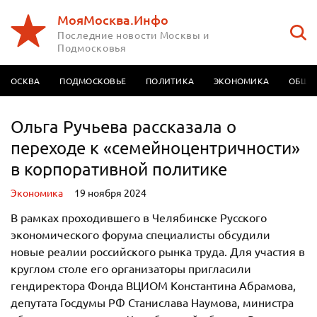
МояМосква.Инфо
Последние новости Москвы и
Подмосковья
МОСКВА
ПОДМОСКОВЬЕ
ПОЛИТИКА
ЭКОНОМИКА
ОБЩЕ
Ольга Ручьева рассказала о
переходе к «семейноцентричности»
в корпоративной политике
Экономика
19 ноября 2024
В рамках проходившего в Челябинске Русского
экономического форума специалисты обсудили
новые реалии российского рынка труда. Для участия в
круглом столе его организаторы пригласили
гендиректора Фонда ВЦИОМ Константина Абрамова,
депутата Госдумы РФ Станислава Наумова, министра