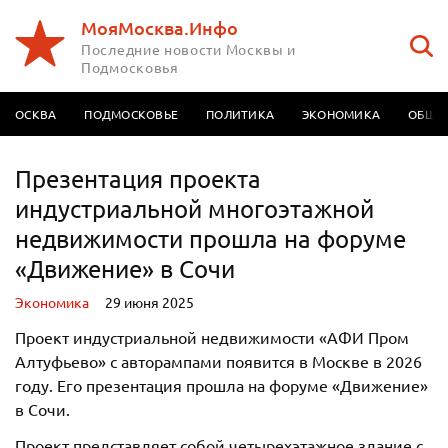
МояМосква.Инфо
Последние новости Москвы и
Подмосковья
МОСКВА
ПОДМОСКОВЬЕ
ПОЛИТИКА
ЭКОНОМИКА
ОБЩЕ
Презентация проекта
индустриальной многоэтажной
недвижимости прошла на форуме
«Движение» в Сочи
Экономика
29 июня 2025
Проект индустриальной недвижимости «АФИ Пром
Алтуфьево» с авторампами появится в Москве в 2026
году. Его презентация прошла на форуме «Движение»
в Сочи.
Проект представляет собой четырехэтажное здание с