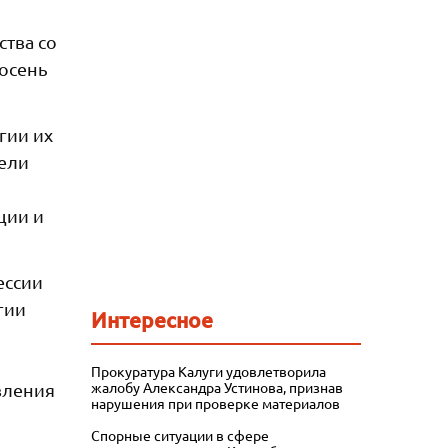
ства со
осень
гии их
тели
ции и
ессии
гии
Интересное
Прокуратура Калуги удовлетворила
жалобу Александра Устинова, признав
вления
нарушения при проверке материалов
и
Спорные ситуации в сфере