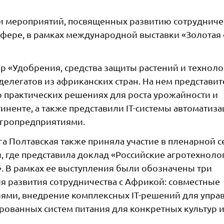
ии мероприятий, посвященных развитию сотрудниче
ере, в рамках международной выставки «Золотая 
р «Удобрения, средства защиты растений и техноло
делегатов из африканских стран. На нем представи
о практических решениях для роста урожайности и
тиненте, а также представили IT-системы автоматиза
гропредприятиями.
а Полтавская также приняла участие в пленарной с
и, где представила доклад «Российские агротехноло
. В рамках ее выступления были обозначены три
я развития сотрудничества с Африкой: совместные
ями, внедрение комплексных IT-решений для упра
ированных систем питания для конкретных культур 