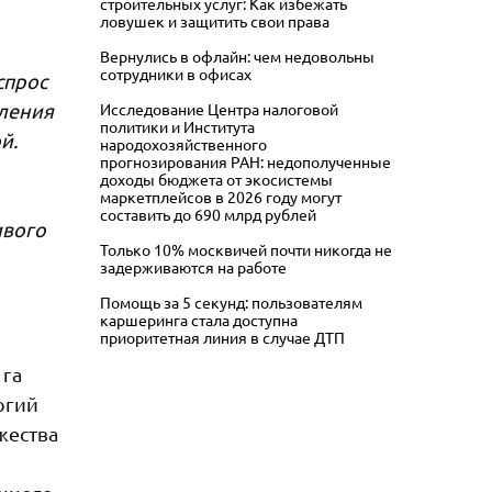
строительных услуг: Как избежать
ловушек и защитить свои права
Вернулись в офлайн: чем недовольны
сотрудники в офисах
спрос
еления
Исследование Центра налоговой
политики и Института
й.
народохозяйственного
прогнозирования РАН: недополученные
доходы бюджета от экосистемы
маркетплейсов в 2026 году могут
составить до 690 млрд рублей
ивого
Только 10% москвичей почти никогда не
задерживаются на работе
Помощь за 5 секунд: пользователям
каршеринга стала доступна
приоритетная линия в случае ДТП
 га
огий
жества