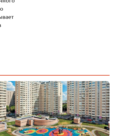
ачного
ко
ывает
в