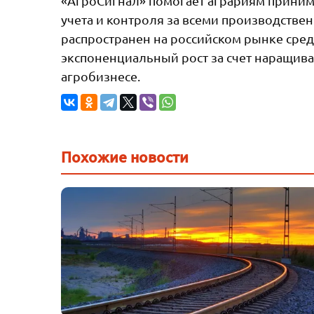
«АгроСигнал» помогает аграриям приним
учета и контроля за всеми производстве
распространен на российском рынке сре
экспоненциальный рост за счет наращив
агробизнесе.
Похожие новости