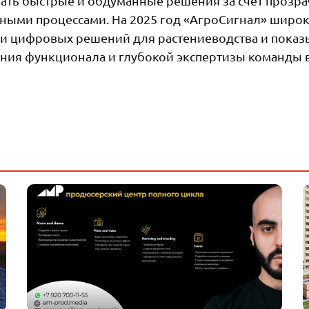
ать быстрые и обдуманные решения за счет прозр
нными процессами. На 2025 год «АгроСигнал» широ
ди цифровых решений для растениеводства и показ
ания функционала и глубокой экспертизы команды 