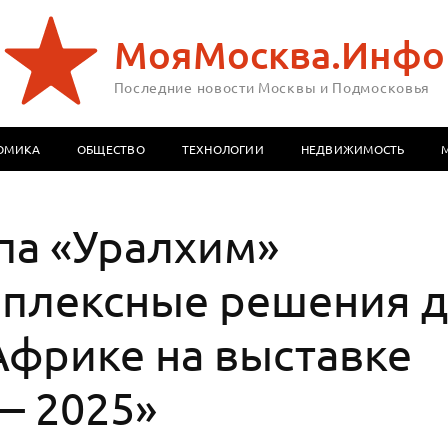
МояМосква.Инфо
Последние новости Москвы и Подмосковья
ОМИКА
ОБЩЕСТВО
ТЕХНОЛОГИИ
НЕДВИЖИМОСТЬ
па «Уралхим»
плексные решения 
Африке на выставке
— 2025»