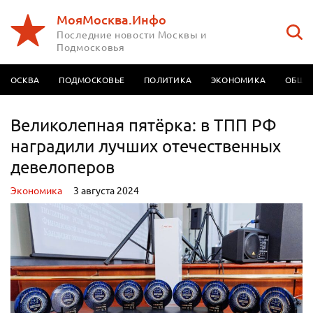
МояМосква.Инфо
Последние новости Москвы и
Подмосковья
МОСКВА
ПОДМОСКОВЬЕ
ПОЛИТИКА
ЭКОНОМИКА
ОБЩЕ
Великолепная пятёрка: в ТПП РФ
наградили лучших отечественных
девелоперов
Экономика
3 августа 2024