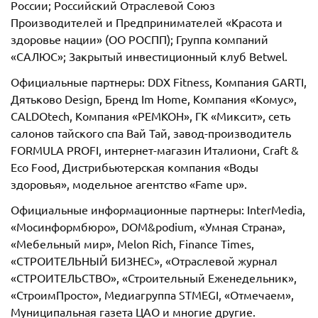
России; Российский Отраслевой Союз
Производителей и Предпринимателей «Красота и
здоровье нации» (ОО РОСПП); Группа компаний
«САЛЮС»; Закрытый инвестиционный клуб Betwel.
Официальные партнеры: DDX Fitness, Компания GARTI,
Дятьково Design, Бренд Im Home, Компания «Комус»,
CALDOtech, Компания «РЕМКОН», ГК «Миксит», сеть
салонов тайского спа Вай Тай, завод-производитель
FORMULA PROFI, интернет-магазин Италиони, Craft &
Eco Food, Дистрибьютерская компания «Воды
здоровья», модельное агентство «Fame up».
Официальные информационные партнеры: InterMedia,
«Мосинформбюро», DOM&podium, «Умная Страна»,
«Мебельный мир», Melon Rich, Finance Times,
«СТРОИТЕЛЬНЫЙ БИЗНЕС», «Отраслевой журнал
«СТРОИТЕЛЬСТВО», «Строительный Еженедельник»,
«СтроимПросто», Медиагруппа STMEGI, «Отмечаем»,
Муниципальная газета ЦАО и многие другие.