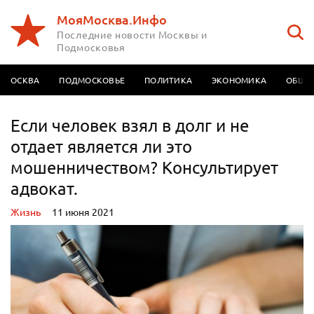
МояМосква.Инфо
Последние новости Москвы и
Подмосковья
МОСКВА
ПОДМОСКОВЬЕ
ПОЛИТИКА
ЭКОНОМИКА
ОБЩЕ
Если человек взял в долг и не
отдает является ли это
мошенничеством? Консультирует
адвокат.
Жизнь
11 июня 2021