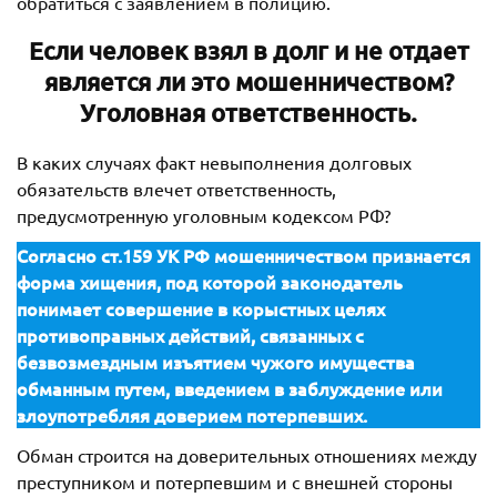
обратиться с заявлением в полицию.
Если человек взял в долг и не отдает
является ли это мошенничеством?
Уголовная ответственность
.
В каких случаях факт невыполнения долговых
обязательств влечет ответственность,
предусмотренную уголовным кодексом РФ?
Согласно ст.159 УК РФ мошенничеством признается
форма хищения, под которой законодатель
понимает совершение в корыстных целях
противоправных действий, связанных с
безвозмездным изъятием чужого имущества
обманным путем, введением в заблуждение или
злоупотребляя доверием потерпевших.
Обман строится на доверительных отношениях между
преступником и потерпевшим и с внешней стороны