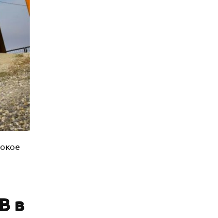
сокое
B в