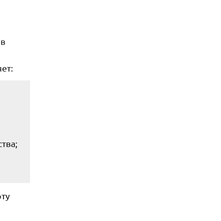
 в
ет:
тва;
оту