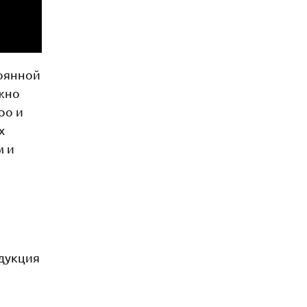
тоянной
ожно
ро и
х
м и
дукция