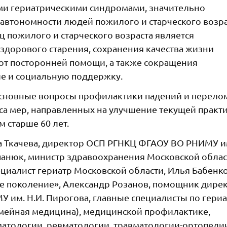
и гериатрическими синдромами, значительно
автономности людей пожилого и старческого возра
 пожилого и старческого возраста является
 здорового старения, сохранения качества жизни
 от посторонней помощи, а также сокращения
ие и социальную поддержку.
сновные вопросы профилактики падений и перелом
са мер, направленных на улучшение текущей практ
 старше 60 лет.
а Ткачева, директор ОСП РГНКЦ ФГАОУ ВО РНИМУ им
панюк, министр здравоохранения Московской облас
иалист гериатр Московской области, Илья Бабенко
е поколение», Александр Розанов, помощник дире
им. Н.И. Пирогова, главные специалисты по гериа
емейная медицина), медицинской профилактике,
атологии, ревматологии, травматологии-ортопеди