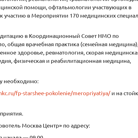
ицинской помощи, офтальмологии участвующих в
 к участию в Мероприятии 170 медицинских специа
едитацию в Координационный Совет НМО по
ло, общая врачебная практика (семейная медицина)
енное здоровье, ревматология, скорая медицинска
едия, физическая и реабилитационная медицина,
ку необходимо:
gnkc.ru/fp-starshee-pokolenie/meropriyatiya/
и на стой
оприятия.
овотель Москва Центр» по адресу:
мя начала — 09.00