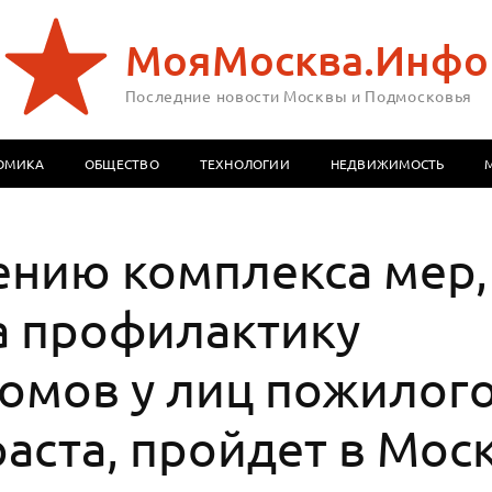
МояМосква.Инфо
Последние новости Москвы и Подмосковья
ОМИКА
ОБЩЕСТВО
ТЕХНОЛОГИИ
НЕДВИЖИМОСТЬ
ению комплекса мер,
а профилактику
омов у лиц пожилого
раста, пройдет в Мос