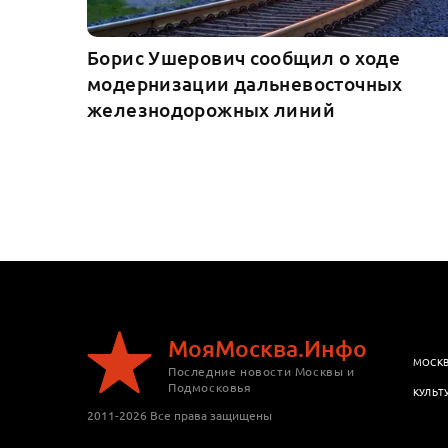
Борис Ушерович сообщил о ходе
модернизации дальневосточных
железнодорожных линий
МояМосква.Инфо
МОСК
Последние новости Москвы и
Подмосковья
КУЛЬТ
2011-2026 Все права защищены