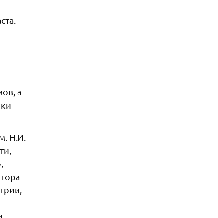
ста.
ов, а
ики
. Н.И.
ти,
,
ктора
трии,
и,