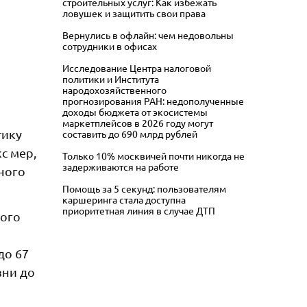
строительных услуг: Как избежать
ловушек и защитить свои права
Вернулись в офлайн: чем недовольны
сотрудники в офисах
Исследование Центра налоговой
политики и Института
народохозяйственного
прогнозирования РАН: недополученные
доходы бюджета от экосистемы
маркетплейсов в 2026 году могут
тику
составить до 690 млрд рублей
с мер,
Только 10% москвичей почти никогда не
задерживаются на работе
ного
Помощь за 5 секунд: пользователям
каршеринга стала доступна
приоритетная линия в случае ДТП
ного
до 67
зни до