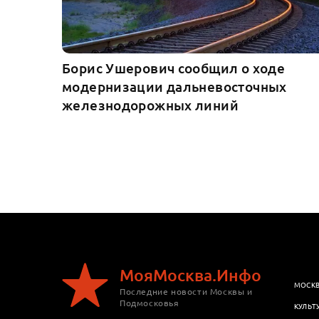
Борис Ушерович сообщил о ходе
модернизации дальневосточных
железнодорожных линий
МояМосква.Инфо
МОСК
Последние новости Москвы и
Подмосковья
КУЛЬТ