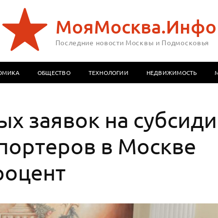
МояМосква.Инфо
Последние новости Москвы и Подмосковья
ОМИКА
ОБЩЕСТВО
ТЕХНОЛОГИИ
НЕДВИЖИМОСТЬ
х заявок на субсид
спортеров в Москве
роцент