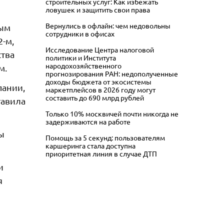
строительных услуг: Как избежать
ловушек и защитить свои права
Вернулись в офлайн: чем недовольны
ным
сотрудники в офисах
2-м,
Исследование Центра налоговой
ства
политики и Института
народохозяйственного
м.
прогнозирования РАН: недополученные
доходы бюджета от экосистемы
пании,
маркетплейсов в 2026 году могут
составить до 690 млрд рублей
тавила
Только 10% москвичей почти никогда не
задерживаются на работе
ы
Помощь за 5 секунд: пользователям
каршеринга стала доступна
приоритетная линия в случае ДТП
и
я