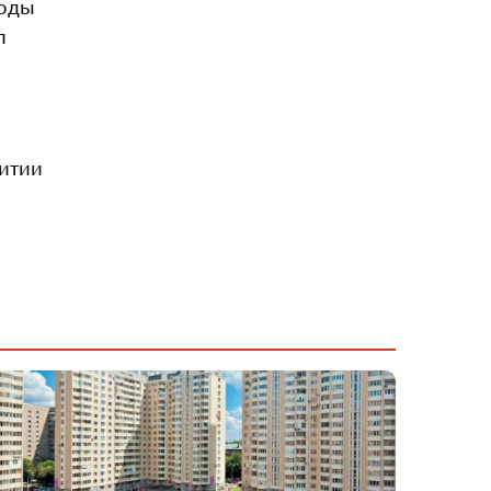
ходы
л
витии