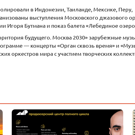
ролировали в Индонезии, Таиланде, Мексике, Перу,
рганизованы выступления Московского джазового о
ии Игоря Бутмана и показ балета «Лебединое озеро
Территория будущего. Москва 2030» зарубежные муз
 программе — концерты «Орган сквозь время» и «Му
ских оркестров мира с участием творческих коллек