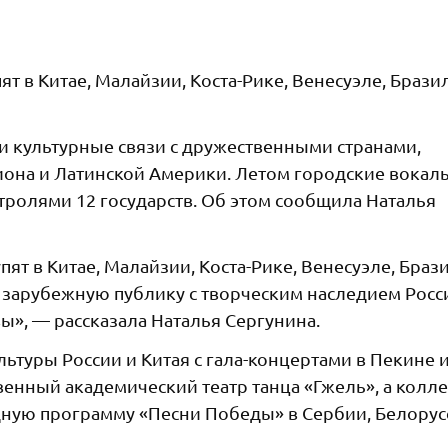
т в Китае, Малайзии, Коста-Рике, Венесуэле, Брази
и культурные связи с дружественными странами,
гиона и Латинской Америки. Летом городские вокал
стролями 12 государств. Об этом сообщила Наталья
ят в Китае, Малайзии, Коста-Рике, Венесуэле, Браз
ят зарубежную публику с творческим наследием Росс
», — рассказала Наталья Сергунина.
ьтуры России и Китая с гала-концертами в Пекине 
енный академический театр танца «Гжель», а колл
ную программу «Песни Победы» в Сербии, Белорус