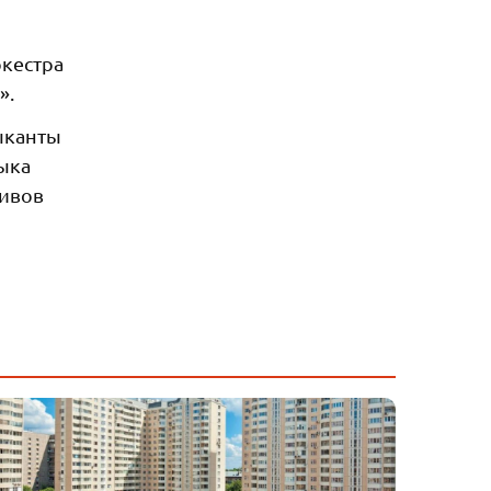
ркестра
».
ыканты
зыка
тивов