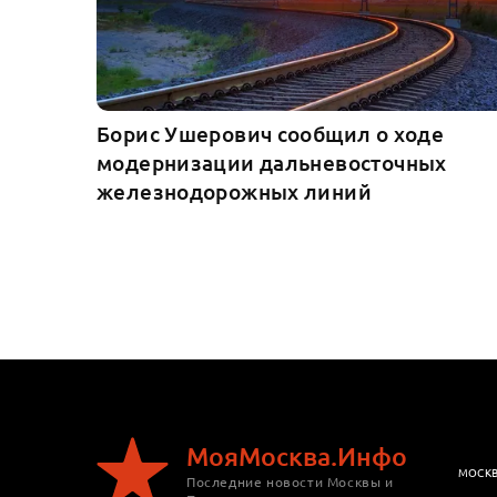
Борис Ушерович сообщил о ходе
модернизации дальневосточных
железнодорожных линий
МояМосква.Инфо
МОСК
Последние новости Москвы и