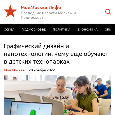
МояМосква.Инфо
Последние новости Москвы и
Подмосковья
МОСКВА
ПОДМОСКОВЬЕ
ПОЛИТИКА
ЭКОНОМИКА
ОБЩЕ
Графический дизайн и
нанотехнологии: чему еще обучают
в детских технопарках
Моя Москва
28 ноября 2022