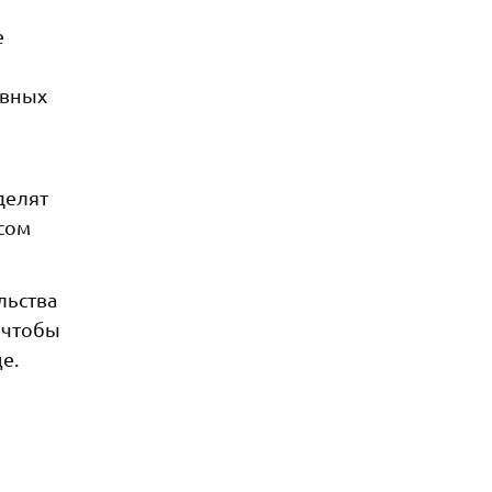
е
ивных
делят
сом
льства
 чтобы
е.