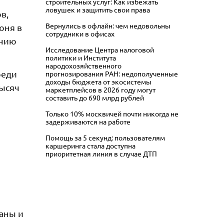
строительных услуг: Как избежать
ловушек и защитить свои права
в,
Вернулись в офлайн: чем недовольны
юня в
сотрудники в офисах
анию
Исследование Центра налоговой
политики и Института
народохозяйственного
реди
прогнозирования РАН: недополученные
доходы бюджета от экосистемы
тысяч
маркетплейсов в 2026 году могут
составить до 690 млрд рублей
Только 10% москвичей почти никогда не
задерживаются на работе
Помощь за 5 секунд: пользователям
каршеринга стала доступна
приоритетная линия в случае ДТП
аны и