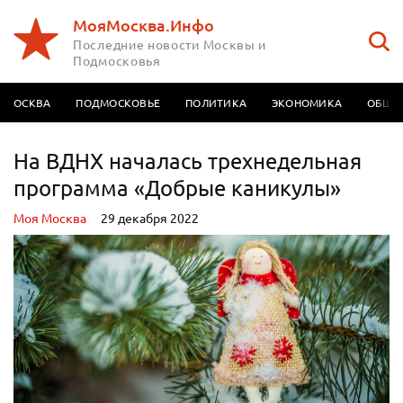
МояМосква.Инфо
Последние новости Москвы и
Подмосковья
МОСКВА
ПОДМОСКОВЬЕ
ПОЛИТИКА
ЭКОНОМИКА
ОБЩЕ
На ВДНХ началась трехнедельная
программа «Добрые каникулы»
Моя Москва
29 декабря 2022