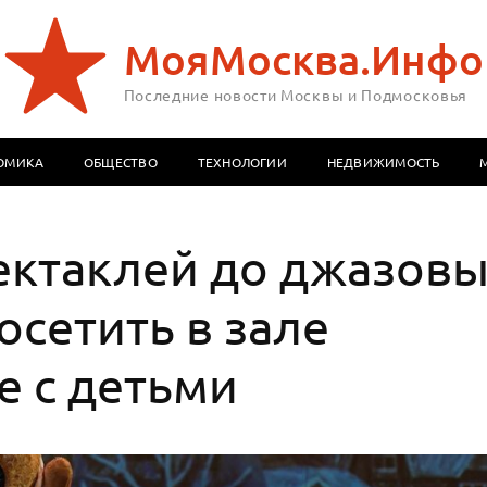
МояМосква.Инфо
Последние новости Москвы и Подмосковья
ОМИКА
ОБЩЕСТВО
ТЕХНОЛОГИИ
НЕДВИЖИМОСТЬ
ектаклей до джазов
осетить в зале
е с детьми