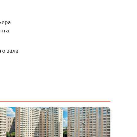
ьера
нга
го зала