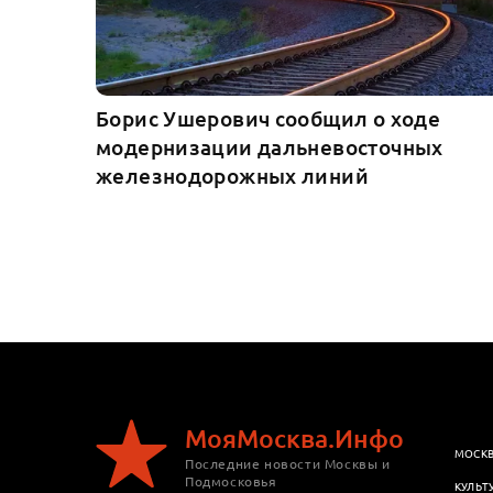
Борис Ушерович сообщил о ходе
модернизации дальневосточных
железнодорожных линий
МояМосква.Инфо
МОСК
Последние новости Москвы и
Подмосковья
КУЛЬТ