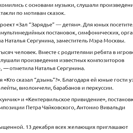
комились с основами музыки, слушали произведен
такли по мотивам сказок.
проект «Зал “Зарядье” — детям». Для юных посетит
 мультимедийных постановок, симфонических, орг
ла Наталья Сергунина, заместитель Мэра Москвы.
тысяч человек. Вместе с родителями ребята в игро
слушали произведения известных композиторов
,
—
отметила Наталья Сергунина.
 «Кто сказал “дзынь”?». Благодаря ей юные гости 
флейты, виолончели, барабанов и перкуссии.
унчик» и «Кентервильское привидение», постанов
омпозиции Петра Чайковского, Антонио Вивальди
сыщенной. 13 декабря всех желающих приглашают