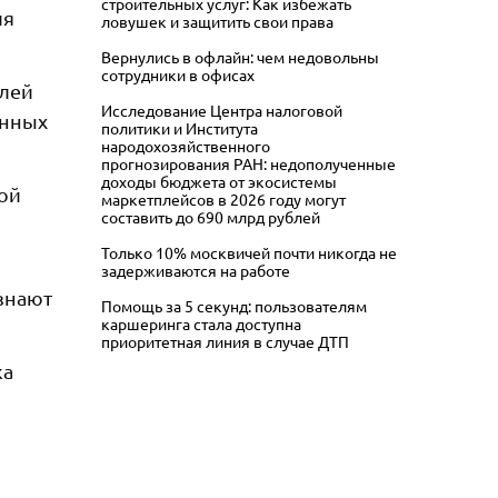
строительных услуг: Как избежать
ия
ловушек и защитить свои права
Вернулись в офлайн: чем недовольны
сотрудники в офисах
елей
Исследование Центра налоговой
анных
политики и Института
народохозяйственного
прогнозирования РАН: недополученные
доходы бюджета от экосистемы
вой
маркетплейсов в 2026 году могут
составить до 690 млрд рублей
Только 10% москвичей почти никогда не
задерживаются на работе
узнают
Помощь за 5 секунд: пользователям
каршеринга стала доступна
приоритетная линия в случае ДТП
ка