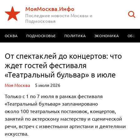
МояМосква.Инфо
Последние новости Москвы и
Подмосковья
МОСКВА
ПОДМОСКОВЬЕ
ПОЛИТИКА
ЭКОНОМИКА
ОБЩЕ
От спектаклей до концертов: что
ждет гостей фестиваля
«Театральный бульвар» в июле
Моя Москва
5 июля 2026
Только с 1 по 7 июля в рамках фестиваля
«Театральный бульвар» запланировано
около 100 театральных постановок, концертов,
занятий по актерскому мастерству и сценической
речи, встреч с известными артистами и деятелями
искусства.