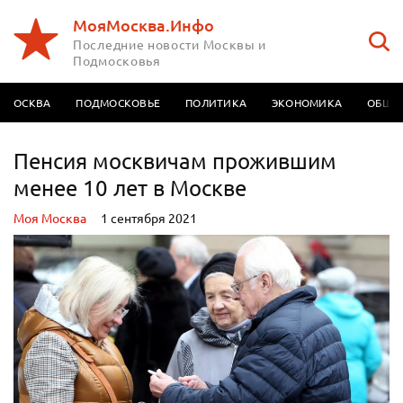
МояМосква.Инфо
Последние новости Москвы и
Подмосковья
МОСКВА
ПОДМОСКОВЬЕ
ПОЛИТИКА
ЭКОНОМИКА
ОБЩЕ
Пенсия москвичам прожившим
менее 10 лет в Москве
Моя Москва
1 сентября 2021