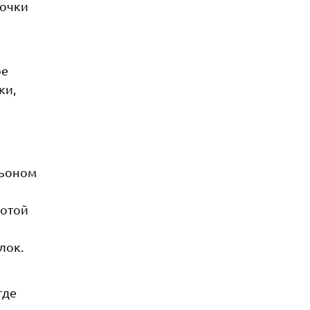
точки
фе
ки,
льоном
сотой
лок.
где