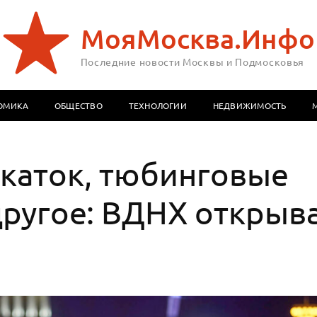
МояМосква.Инфо
Последние новости Москвы и Подмосковья
ОМИКА
ОБЩЕСТВО
ТЕХНОЛОГИИ
НЕДВИЖИМОСТЬ
каток, тюбинговые
другое: ВДНХ открыв