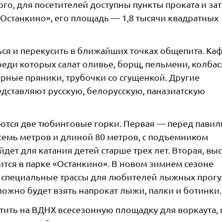
го, для посетителей доступны пункты проката и за
«Останкино», его площадь — 1,8 тысячи квадратных
ся и перекусить в ближайших точках общепита. Ка
еди которых салат оливье, борщ, пельмени, колбас
рные пряники, трубочки со сгущенкой. Другие
дставляют русскую, белорусскую, паназиатскую
оются две тюбинговые горки. Первая — перед пави
 семь метров и длиной 80 метров, с подъемником
дет для катания детей старше трех лет. Вторая, вы
ится в парке «Останкино». В новом зимнем сезоне
 специальные трассы для любителей лыжных прогу
 можно будет взять напрокат лыжи, палки и ботинки.
тить на ВДНХ всесезонную площадку для воркаута, 