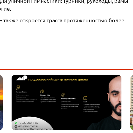
ля уличной гимнастики: турники, рукоходы, рамы
угие.
» также откроется трасса протяженностью более