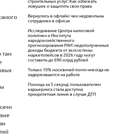
строительных услуг: Как избежать
ловушек и защитить свои права
Вернулись в офлайн: чем недовольны
самого
сотрудники в офисах
Исследование Центра налоговой
политики и Института
народохозяйственного
прогнозирования РАН: недополученные
доходы бюджета от экосистемы
о там
маркетплейсов в 2026 году могут
составить до 690 млрд рублей
е
ервых
Только 10% москвичей почти никогда не
задерживаются на работе
Помощь за 5 секунд: пользователям
вы
каршеринга стала доступна
приоритетная линия в случае ДТП
ысячи
овые
ан
етей