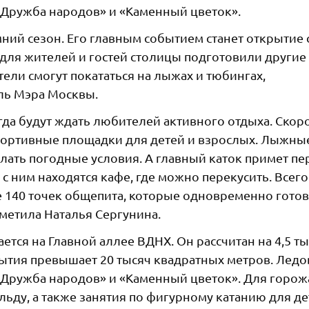
Дружба народов» и «Каменный цветок».
ний сезон. Его главным событием станет открытие 
 для жителей и гостей столицы подготовили другие
ели смогут покататься на лыжах и тюбингах,
ель Мэра Москвы.
гда будут ждать любителей активного отдыха. Скор
портивные площадки для детей и взрослых. Лыжны
елать погодные условия. А главный каток примет п
с ним находятся кафе, где можно перекусить. Всего
е 140 точек общепита, которые одновременно гото
тметила Наталья Сергунина.
ется на Главной аллее ВДНХ. Он рассчитан на 4,5 т
рытия превышает 20 тысяч квадратных метров. Лед
Дружба народов» и «Каменный цветок». Для горож
 льду, а также занятия по фигурному катанию для д