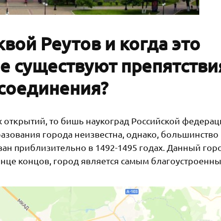
квой Реутов и когда это
е существуют препятстви
соединения?
 открытий, то бишь наукоград Российской федерац
разования города неизвестна, однако, большинство
ован приблизительно в 1492-1495 годах. Данный гор
онце концов, город является самым благоустроенн