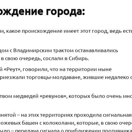
ождение города:
, какое происхождение имеет этот город, ведь ест
рядом с Владимирским трактом останавливались
в свою очередь, сослали в Сибирь.
й «Реут», говорили, что на территории ныне
приезжали торговцы-молдаване, жившие недалеко 
ством медведей «ревунов», которых было очень мно
инятой – на этих территориях проходила сигнальна
ожевых башен с колоколами, которые, в свою оче
было – передача сигнала о приближении противника