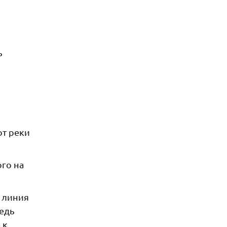
ь
от реки
го на
я линия
редь
 к