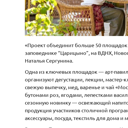
«Проект объединит больше 50 площадок п
заповеднике “Царицыно”, на ВДНХ, Новом 
Наталья Сергунина.
Одна из ключевых площадок — арт-павил
организуют дегустации, лекции, мастер-
свежую выпечку, мед, варенье и чай «Мо
бутонами роз, ягодами, лепестками васи
сезонную новинку — освежающий напиток
продукция участников столичной програ
аксессуары, посуда, текстиль для дома и 