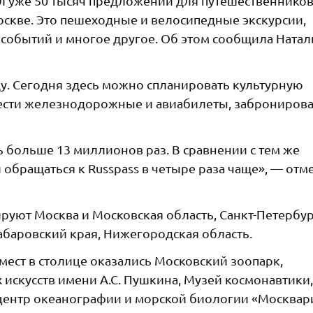
л уже 50 тысяч предложений для путешественников
Москве. Это пешеходные и велосипедные экскурсии,
 событий и многое другое. Об этом сообщила Натал
ду. Сегодня здесь можно спланировать культурную
рести железнодорожные и авиабилеты, забронирова
ь больше 13 миллионов раз. В сравнении с тем же
обращаться к Russpass в четыре раза чаще», — отм
ируют Москва и Московская область, Санкт-Петербур
абаровский края, Нижегородская область.
ест в столице оказались Московский зоопарк,
искусств имени А.С. Пушкина, Музей космонавтики,
центр океанографии и морской биологии «Москвар