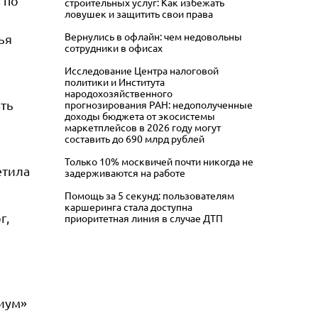
 по
строительных услуг: Как избежать
ловушек и защитить свои права
Вернулись в офлайн: чем недовольны
ья
сотрудники в офисах
Исследование Центра налоговой
политики и Института
народохозяйственного
ть
прогнозирования РАН: недополученные
доходы бюджета от экосистемы
маркетплейсов в 2026 году могут
составить до 690 млрд рублей
Только 10% москвичей почти никогда не
етила
задерживаются на работе
Помощь за 5 секунд: пользователям
каршеринга стала доступна
г,
приоритетная линия в случае ДТП
иум»