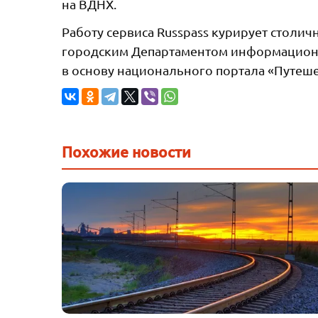
на ВДНХ.
Работу сервиса Russpass курирует столич
городским Департаментом информационн
в основу национального портала «Путеш
Похожие новости