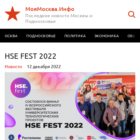
МояМосква.Инфо
Последние новости Москвы и
Подмосковья
МОСКВА
ПОДМОСКОВЬЕ
ПОЛИТИКА
ЭКОНОМИКА
ОБЩЕ
HSE FEST 2022
Новости
12 декабря 2022