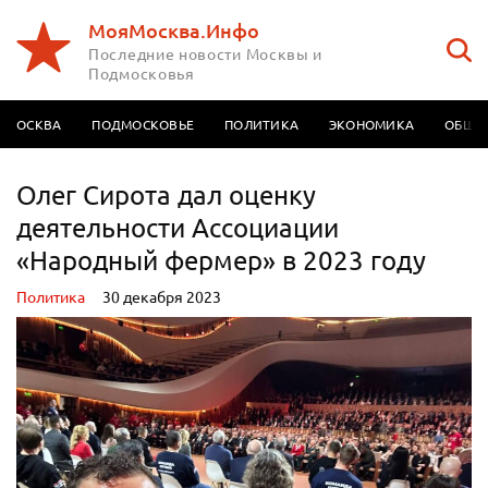
МояМосква.Инфо
Последние новости Москвы и
Подмосковья
МОСКВА
ПОДМОСКОВЬЕ
ПОЛИТИКА
ЭКОНОМИКА
ОБЩЕ
Олег Сирота дал оценку
деятельности Ассоциации
«Народный фермер» в 2023 году
Политика
30 декабря 2023