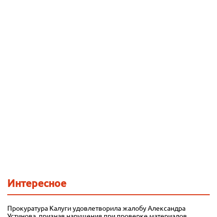
Интересное
Прокуратура Калуги удовлетворила жалобу Александра
Устинова, признав нарушения при проверке материалов