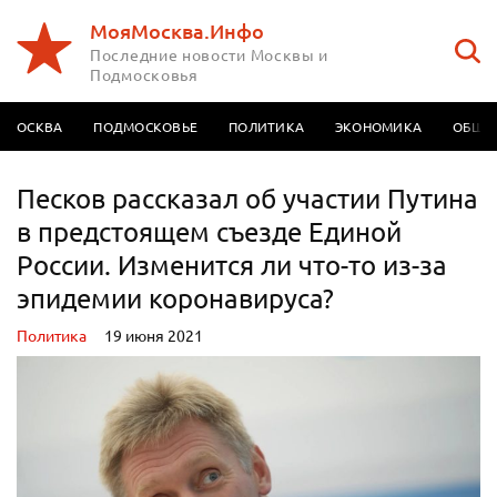
МояМосква.Инфо
Последние новости Москвы и
Подмосковья
МОСКВА
ПОДМОСКОВЬЕ
ПОЛИТИКА
ЭКОНОМИКА
ОБЩЕ
Песков рассказал об участии Путина
в предстоящем съезде Единой
России. Изменится ли что-то из-за
эпидемии коронавируса?
Политика
19 июня 2021