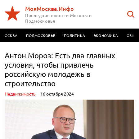
МояМосква.Инфо
Последние новости Москвы и
Подмосковья
МОСКВА
ПОДМОСКОВЬЕ
ПОЛИТИКА
ЭКОНОМИКА
ОБЩЕ
Антон Мороз: Есть два главных
условия, чтобы привлечь
российскую молодежь в
строительство
Недвижимость
16 октября 2024