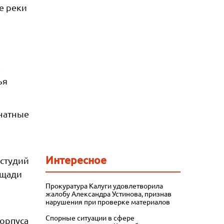
е реки
е
ья
мнатные
Интересное
 студий
ощади
Прокуратура Калуги удовлетворила
жалобу Александра Устинова, признав
нарушения при проверке материалов
Спорные ситуации в сфере
корпуса