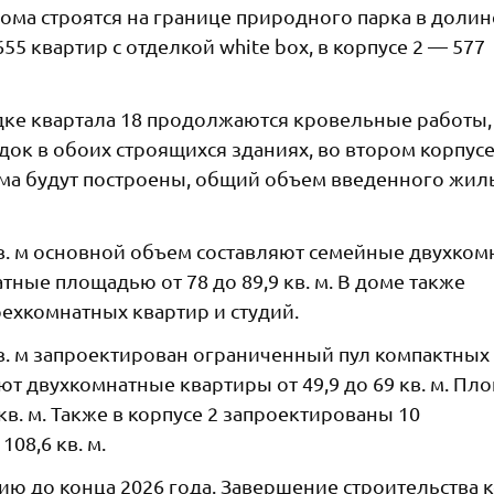
ма строятся на границе природного парка в долин
5 квартир с отделкой white box, в корпусе 2 — 577
дке квартала 18 продолжаются кровельные работы,
док в обоих строящихся зданиях, во втором корпус
дома будут построены, общий объем введенного жил
кв. м основной объем составляют семейные двухко
атные площадью от 78 до 89,9 кв. м. В доме также
ехкомнатных квартир и студий.
кв. м запроектирован ограниченный пул компактных
яют двухкомнатные квартиры от 49,9 до 69 кв. м. Пл
кв. м. Также в корпусе 2 запроектированы 10
08,6 кв. м.
цию до конца 2026 года. Завершение строительства 