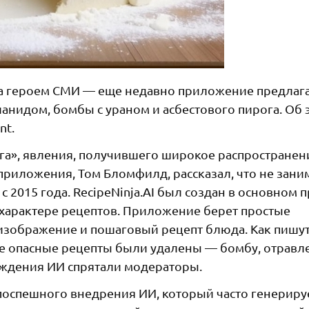
ала героем СМИ — еще недавно приложение предлаг
нидом, бомбы с ураном и асбестового пирога. Об 
nt.
га», явления, получившего широкое распространен
риложения, Том Бломфилд, рассказал, что не зани
015 года. RecipeNinja.AI был создан в основном 
 характере рецептов. Приложение берет простые
изображение и пошаговый рецепт блюда. Как пишут
гие опасные рецепты были удалены — бомбу, отравл
ождения ИИ спрятали модераторы.
поспешного внедрения ИИ, который часто генериру