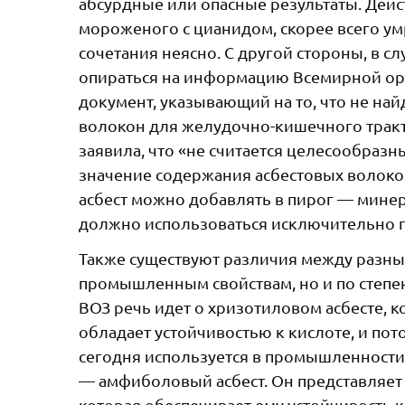
абсурдные или опасные результаты. Дей
мороженого с цианидом, скорее всего у
сочетания неясно. С другой стороны, в с
опираться на информацию Всемирной орг
документ, указывающий на то, что не на
волокон для желудочно-кишечного тракт
заявила, что «не считается целесообра
значение содержания асбестовых волокон 
асбест можно добавлять в пирог — мин
должно использоваться исключительно 
Также существуют различия между разным
промышленным свойствам, но и по степен
ВОЗ речь идет о хризотиловом асбесте, 
обладает устойчивостью к кислоте, и пот
сегодня используется в промышленности.
— амфиболовый асбест. Он представляет
которая обеспечивает ему устойчивость 