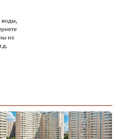
 воды,
ернете
ны из
.д.