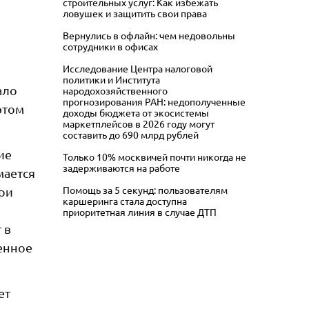
строительных услуг: Как избежать
ловушек и защитить свои права
Вернулись в офлайн: чем недовольны
сотрудники в офисах
Исследование Центра налоговой
политики и Института
ало
народохозяйственного
прогнозирования РАН: недополученные
этом
доходы бюджета от экосистемы
маркетплейсов в 2026 году могут
составить до 690 млрд рублей
ие
Только 10% москвичей почти никогда не
задерживаются на работе
мается
Помощь за 5 секунд: пользователям
при
каршеринга стала доступна
приоритетная линия в случае ДТП
 в
енное
ет