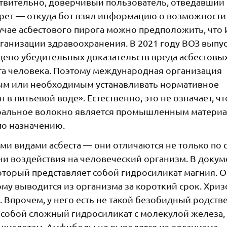
ствительно, доверчивый пользователь, отведавший
мрет — откуда бот взял информацию о возможности
лучае асбестового пирога можно предположить, что
анизации здравоохранения. В 2021 году ВОЗ выпу
йдено убедительных доказательств вреда асбестовы
а человека. Поэтому международная организация
зным или необходимым устанавливать нормативное
в питьевой воде». Естественно, это не означает, чт
еральное волокно является промышленным матери
по назначению.
и видами асбеста — они отличаются не только по 
и воздействия на человеческий организм. В докум
который представляет собой гидросиликат магния. О
ому выводится из организма за короткий срок. Хри
 Впрочем, у него есть не такой безобидный родств
 собой сложный гидросиликат с молекулой железа,
к кислотам. Амфиболы не выводятся из организма