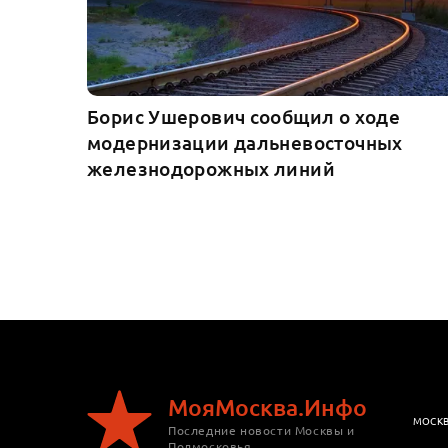
Борис Ушерович сообщил о ходе
модернизации дальневосточных
железнодорожных линий
МояМосква.Инфо
МОСК
Последние новости Москвы и
Подмосковья