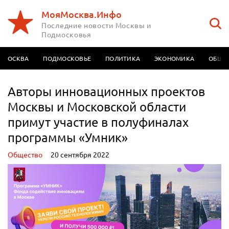
МояМосква.Инфо
Последние новости Москвы и
Подмосковья
МОСКВА
ПОДМОСКОВЬЕ
ПОЛИТИКА
ЭКОНОМИКА
ОБЩЕ
Авторы инновационных проектов
Москвы и Московской области
примут участие в полуфиналах
программы «Умник»
Oбщество
20 сентября 2022