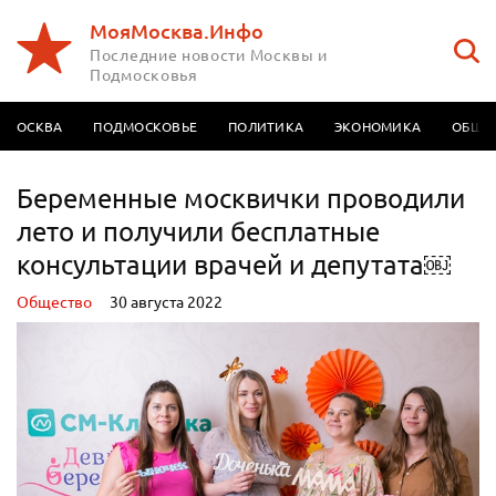
МояМосква.Инфо
Последние новости Москвы и
Подмосковья
МОСКВА
ПОДМОСКОВЬЕ
ПОЛИТИКА
ЭКОНОМИКА
ОБЩЕ
Беременные москвички проводили
лето и получили бесплатные
консультации врачей и депутата￼
Oбщество
30 августа 2022