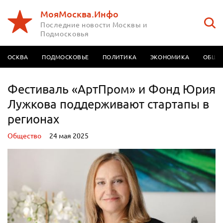
МояМосква.Инфо
Последние новости Москвы и
Подмосковья
МОСКВА
ПОДМОСКОВЬЕ
ПОЛИТИКА
ЭКОНОМИКА
ОБЩЕ
Фестиваль «АртПром» и Фонд Юрия
Лужкова поддерживают стартапы в
регионах
Oбщество
24 мая 2025