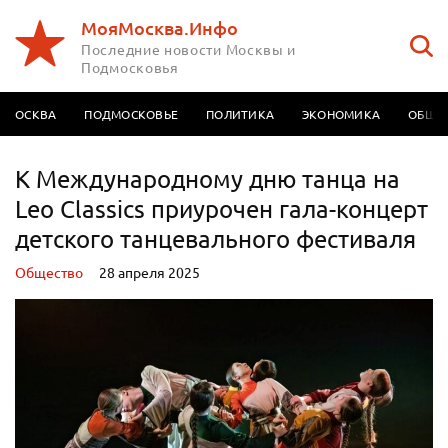
МояМосква.Инфо
Последние новости Москвы и
Подмосковья
МОСКВА
ПОДМОСКОВЬЕ
ПОЛИТИКА
ЭКОНОМИКА
ОБЩЕ
К Международному дню танца на
Leo Classics приурочен гала-концерт
детского танцевального фестиваля
Oбщество
28 апреля 2025