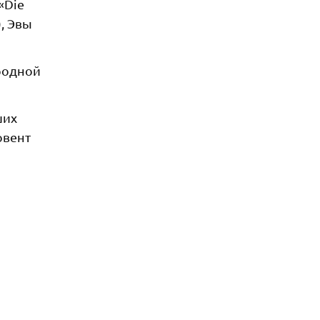
«Die
, Эвы
ародной
ших
овент