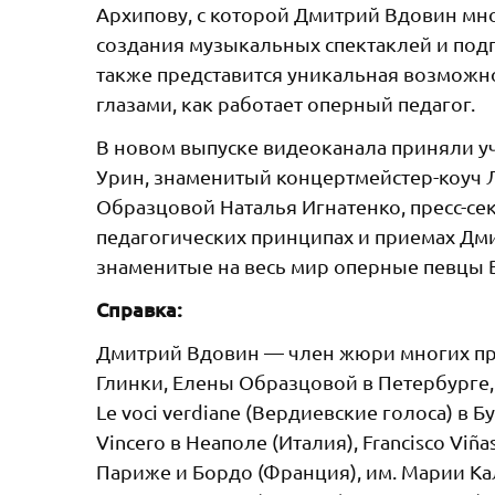
Архипову, с которой Дмитрий Вдовин мно
создания музыкальных спектаклей и под
также представится уникальная возможн
глазами, как работает оперный педагог.
В новом выпуске видеоканала приняли у
Урин, знаменитый концертмейстер-коуч
Образцовой Наталья Игнатенко, пресс-се
педагогических принципах и приемах Дм
знаменитые на весь мир оперные певцы 
Справка:
Дмитрий Вдовин — член жюри многих пр
Глинки, Елены Образцовой в Петербурге, 
Le voci verdiane (Вердиевские голоса) в Б
Vincero в Неаполе (Италия), Francisco Vi
Париже и Бордо (Франция), им. Марии Калла