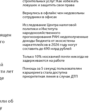
строительных услуг: Как избежать
ловушек и защитить свои права
Вернулись в офлайн: чем недовольны
сотрудники в офисах
Исследование Центра налоговой
политики и Института
народохозяйственного
вящен
прогнозирования РАН: недополученные
доходы бюджета от экосистемы
го
маркетплейсов в 2026 году могут
составить до 690 млрд рублей
Только 10% москвичей почти никогда не
задерживаются на работе
ий
Помощь за 5 секунд: пользователям
ти лет
каршеринга стала доступна
приоритетная линия в случае ДТП
де
или об
у