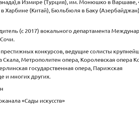
анада),в Измире (Турция), им. Монюшко в Варшаве, 
, в Харбине (Китай), Бюльбюля в Баку (Азербайджан)
одитель (с 2017) вокального департамента Междун
Сочи.
 престижных конкурсов, ведущие солисты крупней
Ла Скала, Метрополитен опера, Королевская опера К
Берлинская государственная опера, Парижская
е и многих других.
ин
канала «Сады искусств»