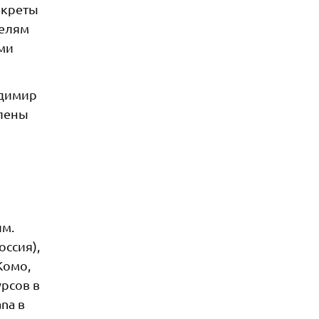
екреты
телям
ми
адимир
Елены
им.
оссия),
Комо,
урсов в
na в