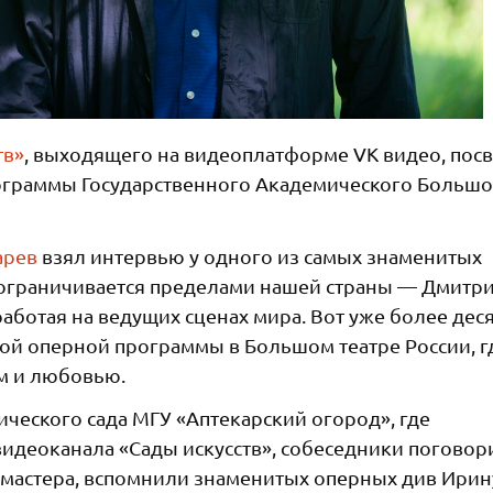
тв»
, выходящего на видеоплатформе VK видео, пос
граммы Государственного Академического Большо
арев
взял интервью у одного из самых знаменитых
е ограничивается пределами нашей страны — Дмитр
аботая на ведущих сценах мира. Вот уже более деся
й оперной программы в Большом театре России, г
м и любовью.
ческого сада МГУ «Аптекарский огород», где
идеоканала «Сады искусств», собеседники поговор
 мастера, вспомнили знаменитых оперных див Ирин