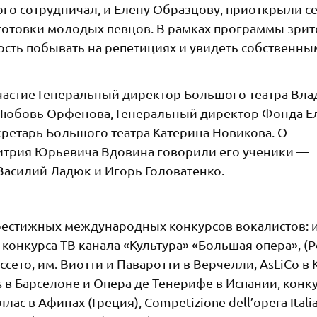
го сотрудничал, и Елену Образцову, приоткрыли с
готовки молодых певцов. В рамках программы зри
ость побывать на репетициях и увидеть собственны
частие Генеральный директор Большого театра Вл
 Любовь Орфенова, Генеральный директор Фонда 
кретарь Большого театра Катерина Новикова. О
итрия Юрьевича Вдовина говорили его ученики —
Василий Ладюк и Игорь Головатенко.
естижных международных конкурсов вокалистов: 
конкурса ТВ канала «Культура» «Большая опера», (Р
уссето, им. Виотти и Паваротти в Верчелли, AsLiCo в 
ñas в Барселоне и Опера де Тенерифе в Испании, конк
с в Афинах (Греция), Competizione dell’opera Italia