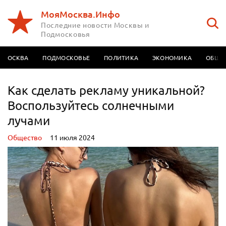
МояМосква.Инфо
Последние новости Москвы и
Подмосковья
МОСКВА
ПОДМОСКОВЬЕ
ПОЛИТИКА
ЭКОНОМИКА
ОБЩЕ
Как сделать рекламу уникальной?
Воспользуйтесь солнечными
лучами
Oбщество
11 июля 2024