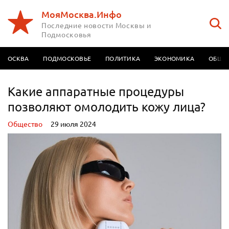
МояМосква.Инфо
Последние новости Москвы и
Подмосковья
МОСКВА
ПОДМОСКОВЬЕ
ПОЛИТИКА
ЭКОНОМИКА
ОБЩЕ
Какие аппаратные процедуры
позволяют омолодить кожу лица?
Oбщество
29 июля 2024