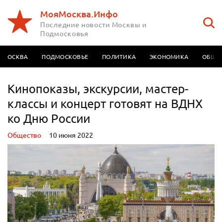
МояМосква.Инфо
Последние новости Москвы и
Подмосковья
МОСКВА
ПОДМОСКОВЬЕ
ПОЛИТИКА
ЭКОНОМИКА
ОБЩЕ
Кинопоказы, экскурсии, мастер-
классы и концерт готовят на ВДНХ
ко Дню России
Oбщество
10 июня 2022