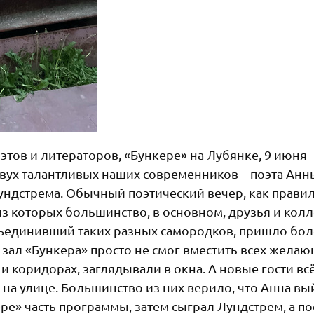
тов и литераторов, «Бункере» на Лубянке, 9 июня
вух талантливых наших современников – поэта Анн
ундстрема. Обычный поэтический вечер, как правил
 из которых большинство, в основном, друзья и кол
объединивший таких разных самородков, пришло бол
 зал «Бункера» просто не смог вместить всех желаю
и коридорах, заглядывали в окна. А новые гости вс
 на улице. Большинство из них верило, что Анна вы
ере» часть программы, затем сыграл Лундстрем, а по