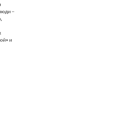
и
люди –
,
х
ой» и