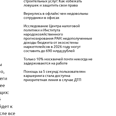
строительных услуг: Как избежать
ловушек и защитить свои права
Вернулись в офлайн: чем недовольны
сотрудники в офисах
Исследование Центра налоговой
политики и Института
народохозяйственного
прогнозирования РАН: недополученные
доходы бюджета от экосистемы
маркетплейсов в 2026 году могут
составить до 690 млрд рублей
Только 10% москвичей почти никогда не
задерживаются на работе
ы
о,
Помощь за 5 секунд: пользователям
каршеринга стала доступна
леги
приоритетная линия в случае ДТП
ее
щих:
ё
йдет к
сле все