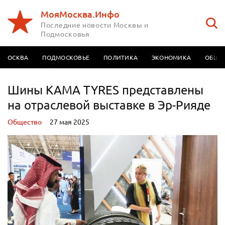
МояМосква.Инфо
Последние новости Москвы и
Подмосковья
МОСКВА
ПОДМОСКОВЬЕ
ПОЛИТИКА
ЭКОНОМИКА
ОБЩЕ
Шины KAMA TYRES представлены
на отраслевой выставке в Эр-Рияде
Oбщество
27 мая 2025