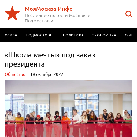
МояМосква.Инфо
Последние новости Москвы и
Подмосковья
МОСКВА
ПОДМОСКОВЬЕ
ПОЛИТИКА
ЭКОНОМИКА
ОБЩЕ
«Школа мечты» под заказ
президента
Oбщество
19 октября 2022