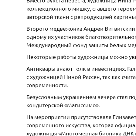
Вместо букета невеста, художница Нина 
коллекционного мишку, ставшего героем
авторской ткани с репродукцией картин
Второго медвежонка Андрей Витвитский п
одному их участников благотворительног
Международный фонд защиты белых ме
Некоторые работы художницы можно увид
Антиквары знают толк в инвестициях. Га
с художницей Ниной Рассен, так как счи
современности.
Безусловным украшением вечера стал по
кондитерской «Магиссимо».
На мероприятии присутствовала Елизавет
современного искусства, которая официа
художницы «Многомерная бионика ДНК вс