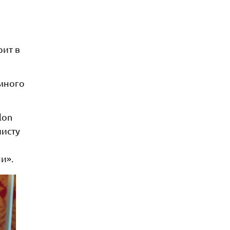
рит в
емного
lon
листу
и».