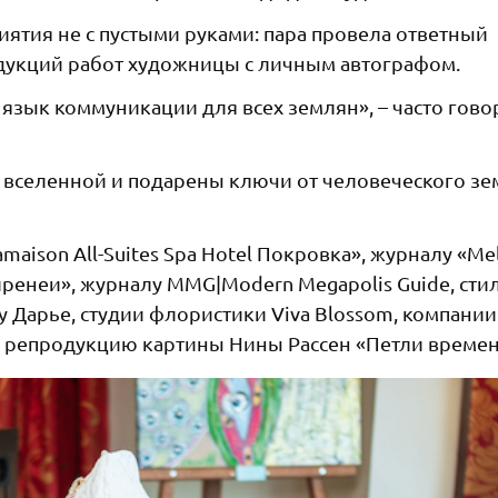
иятия не с пустыми руками: пара провела ответный
дукций работ художницы с личным автографом.
зык коммуникации для всех землян», – часто гово
ы вселенной и подарены ключи от человеческого з
aison All-Suites Spa Hotel Покровка», журналу «Me
ренеи», журналу MMG|Modern Megapolis Guide, сти
у Дарье, студии флористики Viva Blossom, компании
и репродукцию картины Нины Рассен «Петли времен