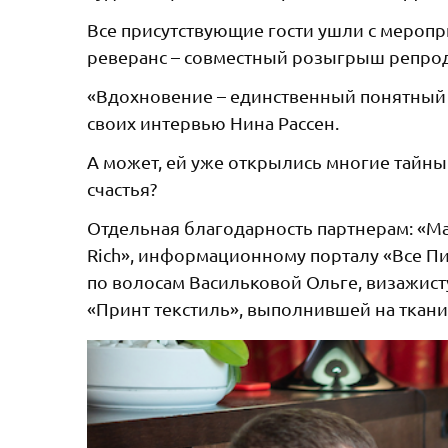
Все присутствующие гости ушли с меропр
реверанс – совместный розыгрыш репро
«Вдохновение – единственный понятный я
своих интервью Нина Рассен.
А может, ей уже открылись многие тайн
счастья?
Отдельная благодарность партнерам: «Mam
Rich», информационному порталу «Все Пи
по волосам Васильковой Ольге, визажист
«Принт текстиль», выполнившей на ткан