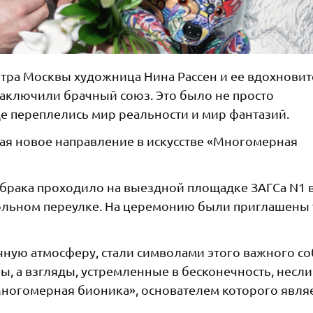
нтра Москвы художница Нина Рассен и ее вдохнови
заключили брачный союз. Это было не просто
где переплелись мир реальности и мир фантазий.
ая новое направление в искусстве «Многомерная
рака проходило на выездной площадке ЗАГСа N1 в
ольном переулке. На церемонию были приглашены
ную атмосферу, стали символами этого важного со
, а взгляды, устремленные в бесконечность, несли
Многомерная бионика», основателем которого явля