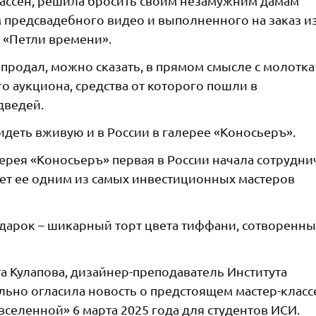
Рассен, решила бросить своим незамужним дамам
 предсвадебного видео и выполненного на заказ и
ы «Петли времени».
родал, можно сказать, в прямом смысле с молотка
о аукциона, средства от которого пошли в
дведей.
еть вживую и в России в галерее «Коносьеръ».
лерея «Коносьеръ» первая в России начала сотрудни
тает ее одним из самых инвестиционных мастеров
дарок – шикарный торт цвета тиффани, сотворенн
а Кулапова, дизайнер-преподаватель Института
льно огласила новость о предстоящем мастер-класс
еленной» 6 марта 2025 года для студентов ИСИ.