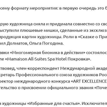
всему формату мероприятия: в первую очередь это 
орую художница сняла и придумала совместно со св
выступили плюшевые мишки, сделанные из эксклю
епродукция картин художницы. Роли в «Сказке о Пр
аил Долматов, Ольга Погодина.
авки «Многомерная бионика в действии» состоялос
е «Mamaison All-Suites Spa Hotel Покровка».
сствовед, член-корреспондент Международной акад
екретарь Профессионального союза художников Рос
директор международного конкурса «ART EXCELLENCE
тельство о присвоении официального звания «Поч
а художницы «Избранные для счастья». Исключите