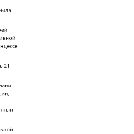
была
оей
зивной
инцессе
ь 21
емии
сии,
етный
льной